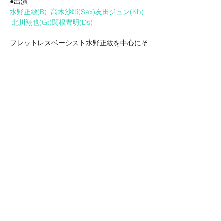
水野正敏(B)
高木沙耶(Sax)
友田ジュン(Kb)
北川翔也(Gt)
関根豊明(Ds)
フレットレスベーシスト水野正敏を中心にそ
れぞれのオリジナル楽曲をお届けするユニッ
ト「5(ファイブ)」

若手フュージョンバンド「DEZOLVE」か
ら、友田ジュン、北川翔也の2人。MAJO、
SAX CATS、Prefaceなどで活躍中の高木沙
耶。そして新進気鋭のドラマー関根豊明とい
うメンバー！！
http://www.ongakushitsu-dx.jp/
このイベントをシェア