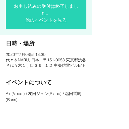
お申し込みの受付は終了しまし
た。
他のイベントを見る
日時・場所
2020年7月08日 18:30
代々木NARU, 日本、〒151-0053 東京都渋谷
区代々木１丁目３６−１２ 中央防雷ビルB1F
イベントについて
Airi(Vocal) / 友田ジュン(Piano) / 塩田哲嗣
(Bass)
OPEN◇18:00
START◇1st 18:30  2nd 20:00
CHARGE◇¥3,000-
https://yoyogi-naru.com