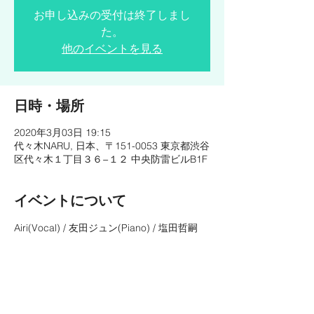
お申し込みの受付は終了しまし
た。
他のイベントを見る
日時・場所
2020年3月03日 19:15
代々木NARU, 日本、〒151-0053 東京都渋谷
区代々木１丁目３６−１２ 中央防雷ビルB1F
イベントについて
Airi(Vocal) / 友田ジュン(Piano) / 塩田哲嗣
(Bass)
1st / 19:15pm　2nd / 20:40pm   3rd / 21:50
M.Charge ¥4,000-
https://yoyogi-naru.com