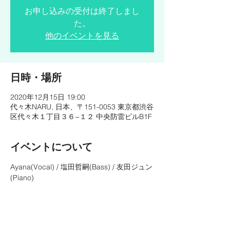
お申し込みの受付は終了しまし
た。
他のイベントを見る
日時・場所
2020年12月15日 19:00
代々木NARU, 日本、〒151-0053 東京都渋谷
区代々木１丁目３６−１２ 中央防雷ビルB1F
イベントについて
Ayana(Vocal) / 塩田哲嗣(Bass) / 友田ジュン
(Piano)
OPEN◇18:00
START◇1st:19:00  2nd:20:30
CHARGE◎¥3,000-
https://yoyogi-naru.com