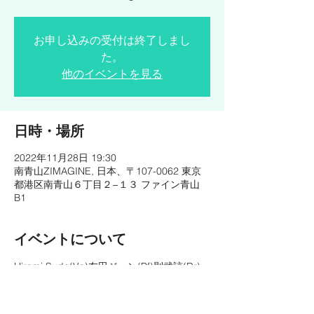
お申し込みの受付は終了しまし
た。
他のイベントを見る
日時・場所
2022年11月28日 19:30
南青山ZIMAGINE, 日本、〒107-0062 東京
都港区南青山６丁目２−１３ ファイン青山
B1
イベントについて
Hiromi Suda(Vo)友田ジュン(Pf)則武諒(Dr)
OPEN19:00 START19:30
予約￥3,800/当日￥4,000(別途1ドリンクオ
ーダー)