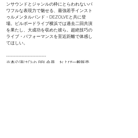
ンサウンドとジャンルの枠にとらわれないパ
ワフルな表現力で魅せる、最強若手インスト
ゥルメンタルバンド・DEZOLVEと共に登
場。ビルボードライブ横浜では過去二回共演
を果たし、大成功を収めた彼ら。超絶技巧の
ライブ・パフォーマンスを至近距離で体感し
てほしい。

--------------------------

※本公演はClub BBL会員、および一般販売
をWEB受付のみ実施いたします。

※法人会員は電話にてご予約承ります。
予約に関する注意事項
4/21（Sun）1st Stage Open 14:30 Start 
15:30 / 2nd Stage Open 17:30 Start 18:30
続きを読む >>