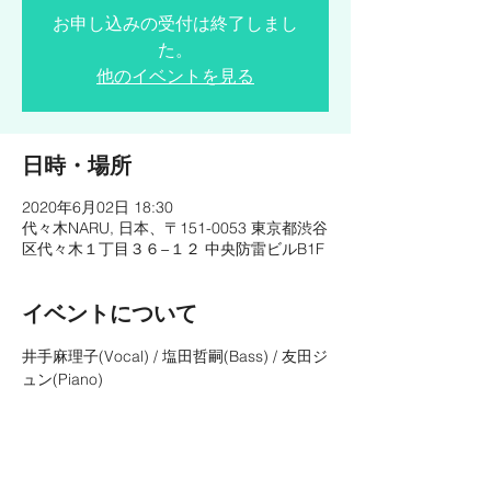
お申し込みの受付は終了しまし
た。
他のイベントを見る
日時・場所
2020年6月02日 18:30
代々木NARU, 日本、〒151-0053 東京都渋谷
区代々木１丁目３６−１２ 中央防雷ビルB1F
イベントについて
井手麻理子(Vocal) / 塩田哲嗣(Bass) / 友田ジ
ュン(Piano)
OPEN◇18:00
START◆1st 18:30   2nd 20:00
CHARGE◎¥3,500-
https://yoyogi-naru.com/