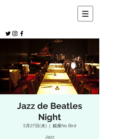
Jazz de Beatles
Night
5月27日(水)
  |  
銀座No Bird
Jazz