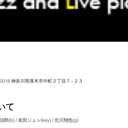
43-0018 神奈川県厚木市中町２丁目７−２３
いて
治郎(b) / 友田ジュン(key) / 北川翔也(g)