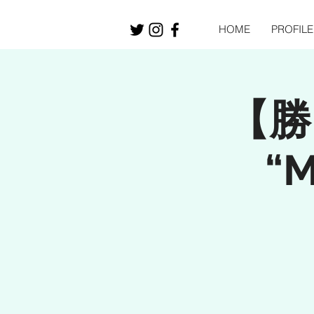
HOME
PROFILE
【勝田
“M