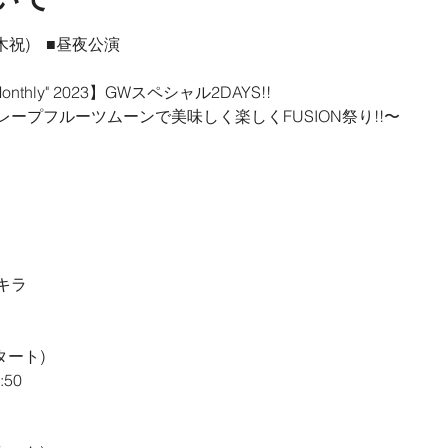
(木祝)　■昼夜公演

onthly" 2023】GWスペシャル2DAYS!!

ープフルーツムーンで美味しく楽しくFUSION祭り!!〜
キラ
ート)

50