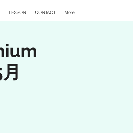
LESSON
CONTACT
More
mium
】5月