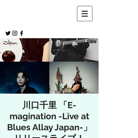
川口千里 「E-
magination -Live at
Blues Allay Japan-」