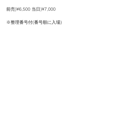
前売)¥6,500 当日)¥7,000
※整理番号付(番号順に入場)
–
チケット
ボトムライン : weby予約6/27(土)18:00~
続きを読む >>
このイベントをシェア