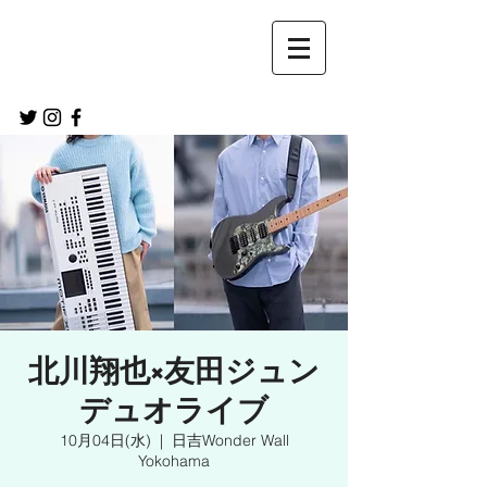
北川翔也×友田ジュン
デュオライブ
10月04日(水)
  |  
日吉Wonder Wall
Yokohama