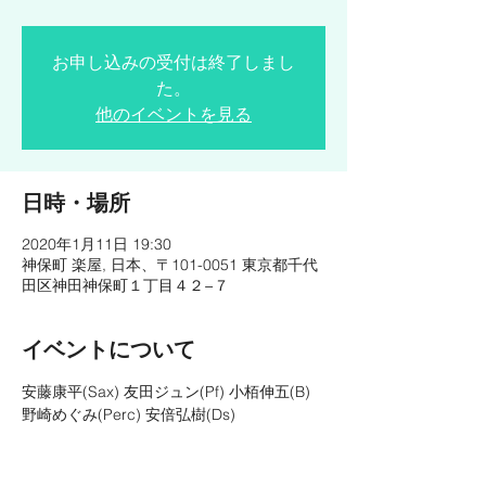
お申し込みの受付は終了しまし
た。
他のイベントを見る
日時・場所
2020年1月11日 19:30
神保町 楽屋, 日本、〒101-0051 東京都千代
田区神田神保町１丁目４２−７
イベントについて
安藤康平(Sax) 友田ジュン(Pf) 小栢伸五(B) 
野崎めぐみ(Perc) 安倍弘樹(Ds)
OPEN◇18:30
START◆19:30
CHARGE◎予約3,000円/当日3,500円（税・