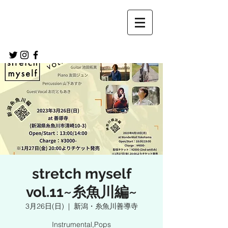
stretch myself
vol.11~糸魚川編~
3月26日(日)
  |  
新潟・糸魚川善導寺
Instrumental,Pops