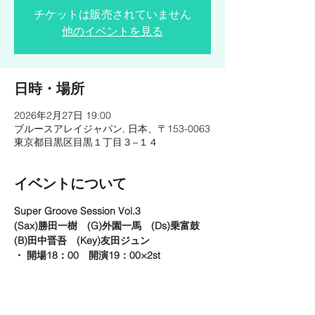
チケットは販売されていません
他のイベントを見る
日時・場所
2026年2月27日 19:00
ブルースアレイジャパン, 日本、〒153-0063
東京都目黒区目黒１丁目３−１４
イベントについて
Super Groove Session Vol.3
(Sax)勝田一樹　(G)外園一馬　(Ds)乗富鼓　
(B)田中晋吾　(Key)友田ジュン
・ 開場18：00　開演19：00×2st
https://www.bluesalley.co.jp/schedule/syous
ai.html?c_code=Schedule-
20251229194114&status=ok&disp_date=2