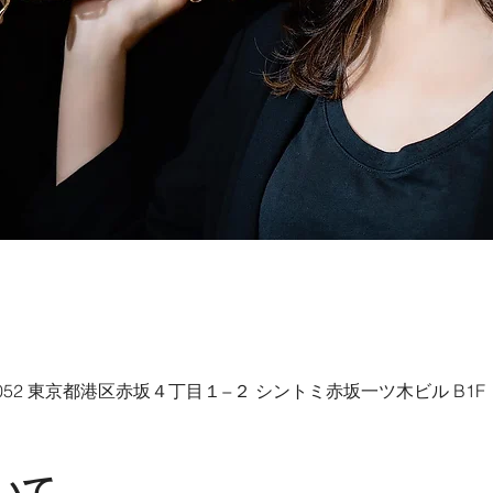
7-0052 東京都港区赤坂４丁目１−２ シントミ赤坂一ツ木ビル B1F
いて