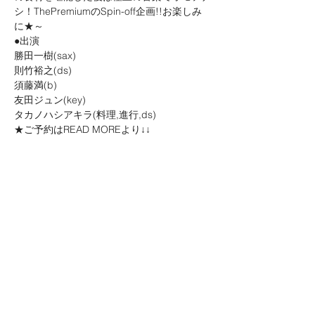
シ！ThePremiumのSpin-off企画!!お楽しみ
に★～
●出演

勝田一樹(sax)

則竹裕之(ds)

須藤満(b)

友田ジュン(key)

タカノハシアキラ(料理,進行,ds)
★ご予約はREAD MOREより↓↓
OPEN昼の部12:50(検温〜整理番号順入場〜
お食事タイム)・夜の部16:50(検温〜整理番
号順入場〜お食事タイム) /START昼公演
14:00(ライブスタート)・夜公演18:00(ライ
ブスタート)
前売 当日6,800(全席自由/コース料理付＋別
途ドリンクオーダー)
★コース料理付プレミアムチケットのご予約
続きを読む >>