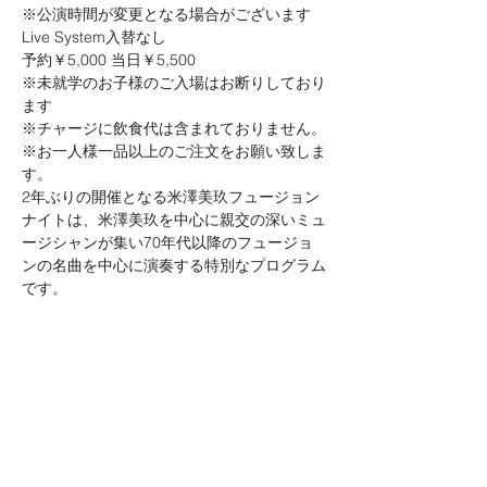
※公演時間が変更となる場合がございます
Live System入替なし 

予約￥5,000 当日￥5,500

※未就学のお子様のご入場はお断りしており
ます
※チャージに飲食代は含まれておりません。

※お一人様一品以上のご注文をお願い致しま
す。
2年ぶりの開催となる米澤美玖フュージョン
ナイトは、米澤美玖を中心に親交の深いミュ
ージシャンが集い70年代以降のフュージョ
ンの名曲を中心に演奏する特別なプログラム
です。

今回はキーボードにDevolveの友田ジュン、
ベースにT-SQUAREでも活躍している田中晋
吾、そしてドラムには米澤美玖グループのレ
ギュラードラマーでありCHEMISTRYや
Jazztronikでもお馴染みの波多江健。そして
パーカッショニストのはたけやま裕。ギター
には米澤のプロデューサーであもある小川悦
司が参加。
