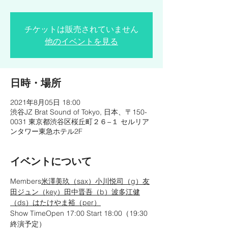
チケットは販売されていません
他のイベントを見る
日時・場所
2021年8月05日 18:00
渋谷JZ Brat Sound of Tokyo, 日本、〒150-
0031 東京都渋谷区桜丘町２６−１ セルリア
ンタワー東急ホテル2F
イベントについて
Members
米澤美玖（sax）
小川悦司（g）
友
田ジュン（key）
田中晋吾（b）
波多江健
（ds）
はたけやま裕（per）
Show TimeOpen 17:00 Start 18:00（19:30
終演予定）
