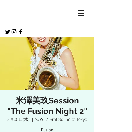
米澤美玖Session
"The Fusion Night 2"
8月05日(木)
  |  
渋谷JZ Brat Sound of Tokyo
Fusion