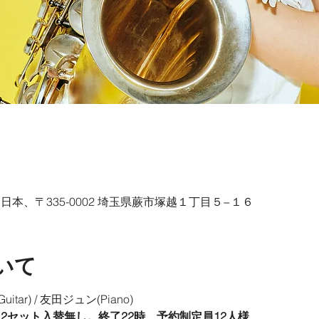
t, 日本、〒335-0002 埼玉県蕨市塚越１丁目５−１６
いて
itar) / 友田ジュン(Piano)
、2セット入替無し。終了22時　予約制定員12人様