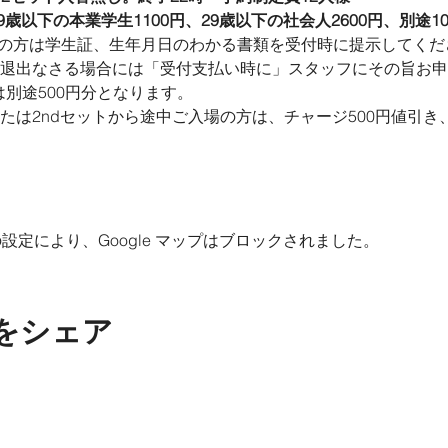
29歳以下の本業学生1100円、29歳以下の社会人2600円、別途1
人の方は学生証、生年月日のわかる書類を受付時に提示してくだ
途中退出なさる場合には「受付支払い時に」スタッフにその旨お
は別途500円分となります。
または2ndセットから途中ご入場の方は、チャージ500円値引き
 の設定により、Google マップはブロックされました。
をシェア